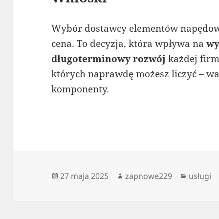
Wybór dostawcy elementów napędowyc
cena. To decyzja, która wpływa na
wy
długoterminowy rozwój
każdej firm
których naprawdę możesz liczyć – w
komponenty.
Data
Autor
Kategor
27 maja 2025
zapnowe229
usługi
publikacji