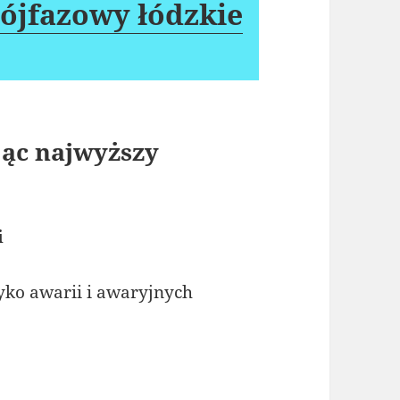
rójfazowy łódzkie
jąc najwyższy
i
ko awarii i awaryjnych