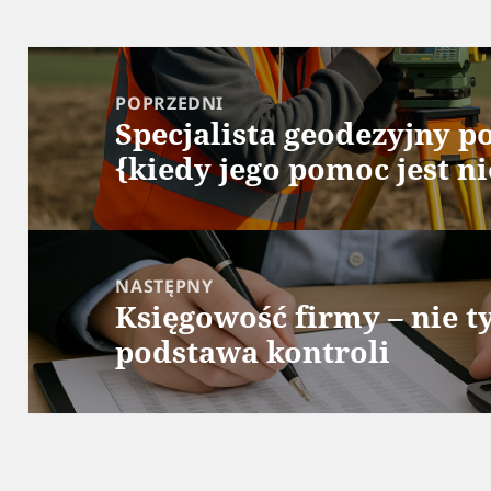
Nawigacja
wpisu
POPRZEDNI
Specjalista geodezyjny 
Poprzedni
{kiedy jego pomoc jest n
wpis:
NASTĘPNY
Księgowość firmy – nie t
Następny
podstawa kontroli
wpis: