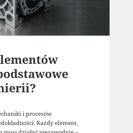
 elementów
podstawowe
nierii?
echaniki i procesów
dokładności. Każdy element,
yb musi działać niezawodnie –