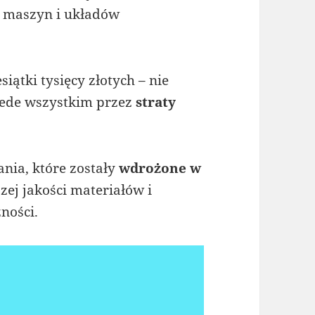
i, maszyn i układów
iątki tysięcy złotych – nie
rzede wszystkim przez
straty
nia, które zostały
wdrożone w
ej jakości materiałów i
ności.