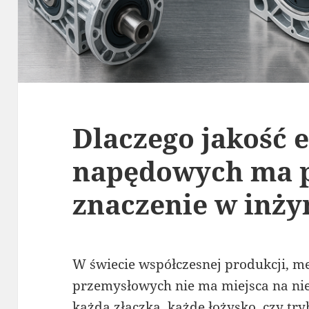
Dlaczego jakość
napędowych ma 
znaczenie w inży
W świecie współczesnej produkcji, m
przemysłowych nie ma miejsca na nie
każda złączka, każde łożysko, czy tr