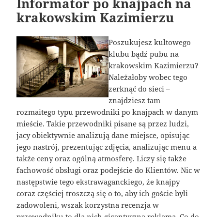
Informator po knajpach na
krakowskim Kazimierzu
Poszukujesz kultowego
klubu bądź pubu na
krakowskim Kazimierzu?
Należałoby wobec tego
zerknąć do sieci –
znajdziesz tam
rozmaitego typu przewodniki po knajpach w danym
mieście. Takie przewodniki pisane są przez ludzi,
jacy obiektywnie analizują dane miejsce, opisując
jego nastrój, prezentując zdjęcia, analizując menu a
także ceny oraz ogólną atmosferę. Liczy się także
fachowość obsługi oraz podejście do Klientów. Nic w
następstwie tego ekstrawaganckiego, że knajpy
coraz częściej troszczą się o to, aby ich goście byli
zadowoleni, wszak korzystna recenzja w
przewodniku to dla nich gigantyczna reklama. Co do