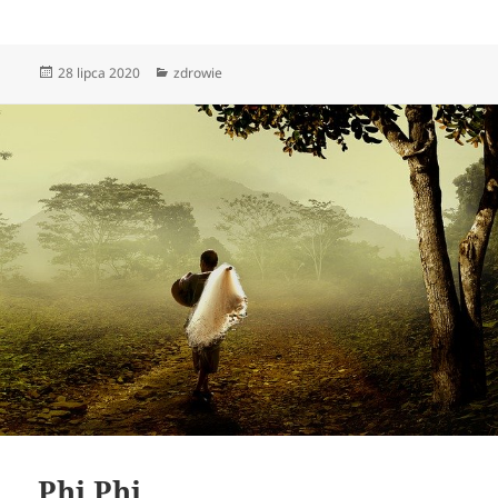
Data
Kategorie
28 lipca 2020
zdrowie
publikacji
Phi Phi