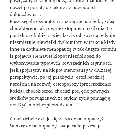
powiązanych z menopauzą, a 40% z nich udaje się
nawet po poradę do lekarza z powodu ich
dokuczliwości.
Poszczególne symptomy różnią się pomiędzy sobą –
charakterem, jak również stopniem nasilenia. Co
poniektóre kobiety twierdzą, iż odczuwają jedynie
niezmiernie niewielki dyskomfort, w trakcie kiedy
inne są dotknięte menopauzą w tak dużym stopniu,
iż pojawia się nawet kłopot niezdolności do
wykonywania typowych powszednich czynności.
Jeśli spojrzymy na kłopot menopauzy w dłuższej
perspektywie, po jej przebyciu jesteś bardziej
narażona na rozwój osteoporozy (przerzedzenie
kości) i chorób serca, chociaż podjęcie pewnych
środków powiązanych ze stylem życia pomagają
obniżyć to niebezpieczeństwo.
Co właściwie dzieje się w czasie menopauzy?
W okresie menopauzy Twoje ciało przestaje