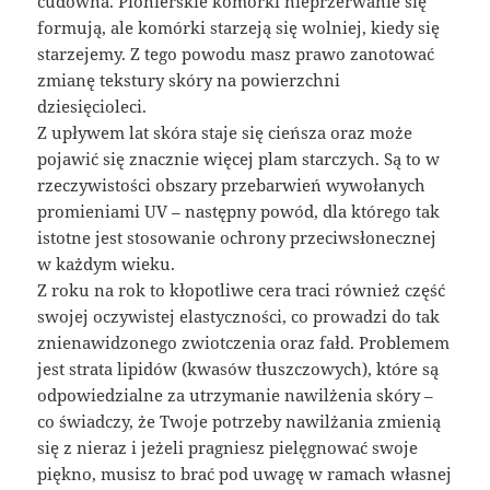
cudowna. Pionierskie komórki nieprzerwanie się
formują, ale komórki starzeją się wolniej, kiedy się
starzejemy. Z tego powodu masz prawo zanotować
zmianę tekstury skóry na powierzchni
dziesięcioleci.
Z upływem lat skóra staje się cieńsza oraz może
pojawić się znacznie więcej plam starczych. Są to w
rzeczywistości obszary przebarwień wywołanych
promieniami UV – następny powód, dla którego tak
istotne jest stosowanie ochrony przeciwsłonecznej
w każdym wieku.
Z roku na rok to kłopotliwe cera traci również część
swojej oczywistej elastyczności, co prowadzi do tak
znienawidzonego zwiotczenia oraz fałd. Problemem
jest strata lipidów (kwasów tłuszczowych), które są
odpowiedzialne za utrzymanie nawilżenia skóry –
co świadczy, że Twoje potrzeby nawilżania zmienią
się z nieraz i jeżeli pragniesz pielęgnować swoje
piękno, musisz to brać pod uwagę w ramach własnej