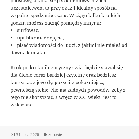
podstawy, a kilka sesji szkoleniowych z ich
uczestnictwem to przy okazji idealny sposób na
wspólne spędzanie czasu. W ciągu kilku krótkich
godzin możesz zacząć pomiędzy innymi:
• surfować,
• upubliczniać zdjęcia,
• pisać wiadomości do ludzi, z jakimi nie miałeś od
dawna kontaktu.
Krok po kroku iluzoryczny świat będzie stawał się
dla Ciebie coraz bardziej czytelny oraz będziesz
korzystać z jego dyspozycji z pokaźniejszą
pewnością siebie. Nie ma żadnych powodów, żeby z
tego nie skorzystać, a wręcz w XXI wieku jest to
wskazane.
Data
Kategorie
31 lipca 2020
zdrowie