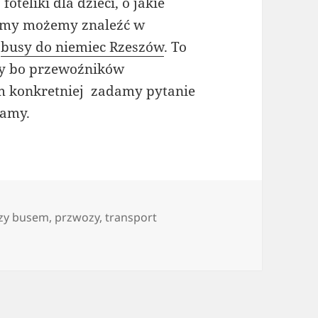
teliki dla dzieci, o jakie
irmy możemy znaleźć w
h
busy do niemiec Rzeszów
. To
ży bo przewoźników
im konkretniej zadamy pytanie
kamy.
zy busem
,
przwozy
,
transport