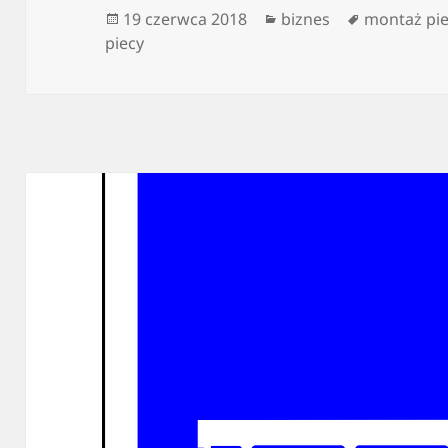
Data
Kategorie
Tagi
19 czerwca 2018
biznes
montaż pie
publikacji
piecy