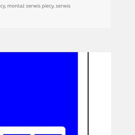
cy
,
montaż serwis piecy
,
serwis