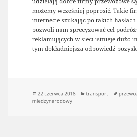
udzielają dobre firmy przewozowe są fo
możemy wcześniej poprosić. Takie f
internecie szukając po takich hasłac
pozwoli nam sprecyzować cel podró
reklamujących w sieci istnieje dużo 
tym dokładniejszą odpowiedź pozys
Data
Kategorie
Tagi
22 czerwca 2018
transport
przewo
publikacji
miedzynarodowy